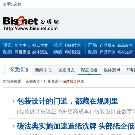
手机必胜
新闻中心
视点博文
印刷技术
产品展示
新品发布
深度报道
媒体观点
印刷经验
产品评测
耗材走势
深度报道
新闻中心
视点博文
深度报道
媒体观点
印刷
您当前位置：
必胜首页
>
印刷资讯
> 深度报道列表
包装设计的门道，都藏在规则里
[包装设计失误正带来更高成本]
[包装设计在数字
碳法典实施加速造纸洗牌 头部纸企