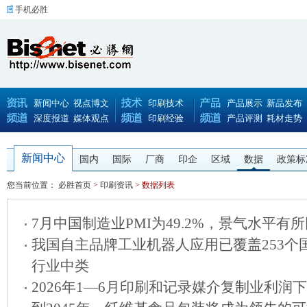
手机必胜
新闻中心
视点博文
印刷技术
产品展示
新品发布
深度报道
媒体观点
印刷经验
产品评测
耗材走势
新闻中心
国内
国际
厂商
印企
区域
数据
政策标
您当前位置：
必胜首页
>
印刷资讯
> 数据列表
7月中国制造业PMI为49.2%，景气水平有
我国自主品牌工业机器人应用已覆盖253个
行业中类
2026年1—6月印刷和记录媒介复制业利润下降