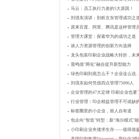
马云：员工执行力差的5大原因！
刘强东演讲：剖析京东管理成功之
原来百度、阿里、腾讯是这样管理
管理大课堂：探索华为的成功之道
谈人力资源管理的创新方向选择
龙头包装印刷企业战略大转折，未
晨鸣借“两化”融合提升新型能力
绿色印刷到底怎么干？企业这么说..
刘强东如何凭借四点管理75000人
企业管理的47大定律 印刷企业也要
行业管理︱印企精益管理不可或缺
标签圈里的小企业，留人自有道
包企向“智造”转型：新“海尔模式”
小印刷企业夹缝求生存——值得借
美国印刷集团Vistaprint：用行业“