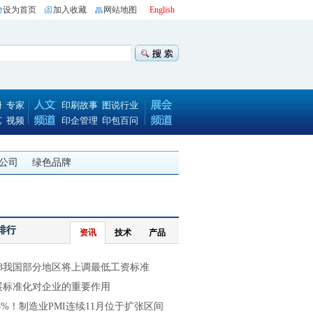
设为首页
加入收藏
网站地图
English
册
专家
印刷故事
图说行业
艺
视频
印企管理
印包百问
公司
绿色品牌
排行
资讯
技术
产品
013我国部分地区将上调最低工资标准
展标准化对企业的重要作用
.3%！制造业PMI连续11月位于扩张区间