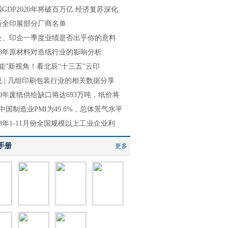
GDP2020年将破百万亿 经济复苏深化
新全印展部分厂商名单
企、印企一季度业绩是否出乎你的意料
018年原材料对造纸行业的影响分析
智能”新视角！看北辰“十三五”云印
说 | 几组印刷包装行业的相关数据分享
20年废纸供给缺口将达693万吨，纸价将
中国制造业PMI为49.6%，总体景气水平
18年1-11月份全国规模以上工业企业利
手册
更多