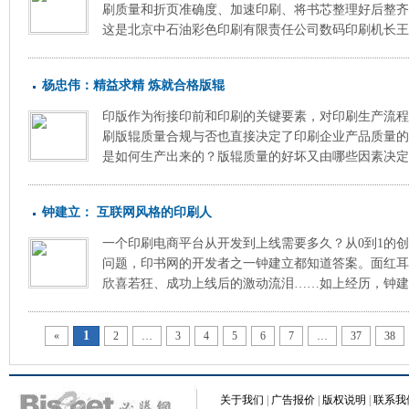
刷质量和折页准确度、加速印刷、将书芯整理好后整齐
这是北京中石油彩色印刷有限责任公司数码印刷机长王华
杨忠伟：精益求精 炼就合格版辊
印版作为衔接印前和印刷的关键要素，对印刷生产流程
刷版辊质量合规与否也直接决定了印刷企业产品质量的
是如何生产出来的？版辊质量的好坏又由哪些因素决定？
钟建立： 互联网风格的印刷人
一个印刷电商平台从开发到上线需要多久？从0到1的
问题，印书网的开发者之一钟建立都知道答案。面红耳
欣喜若狂、成功上线后的激动流泪……如上经历，钟建立
1
«
2
…
3
4
5
6
7
…
37
38
关于我们
|
广告报价
|
版权说明
|
联系我