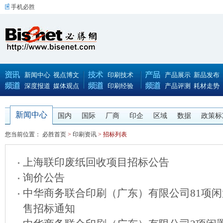
手机必胜
新闻中心
视点博文
印刷技术
产品展示
新品发布
深度报道
媒体观点
印刷经验
产品评测
耗材走势
新闻中心
国内
国际
厂商
印企
区域
数据
政策标
您当前位置：
必胜首页
>
印刷资讯
> 招标列表
上海联印废纸回收项目招标公告
询价公告
中华商务联合印刷（广东）有限公司81项
售招标通知